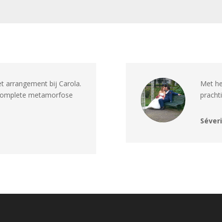
t arrangement bij Carola.
Met he
 complete metamorfose
pracht
Séver